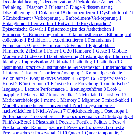
Decolonial healing
1
decolonization
2
Dekoloniale Ästhetik
3
Delinking
1
Diaspora
2
Dilettant
3
Dinge
9
disseminating
1
Disziplinenlogik
1
Dokument
18
dokumentieren
1
Dysfunktionalität
5
Embodiment / Verkörperung
1
Embodiment/Verkörperung
1
Entanglement
1
entwerfen
1
Entwurf
10
Enzyklopädie
2
Epistemische Gewalt
1
Epistemologien des Ästhetischen
1
Erinnerung
5
Erinnerungskultur
1
Erkenntnistheorie
5
Ethnological
collections
1
Exhibition
1
experimentieren
1
Feminismus
1
Feminismus / Queer-Feminismus
6
Fiction
1
Figurabilität
1
Filmtheorie
2
fleeing
1
Folter
1
G20 Hamburg
1
Geste
1
Globale
Moderne
2
Groteske
1
Habitualisierung
2
historiography
1
humor
1
Identity
2
Improvisation
2
inklusiv
1
instituting
1
Institution
13
institutional practice
2
institutionelle Selbstreflexion
1
Intermodalität
1
Internet
1
Kanon
1
kartieren / mapping
1
Kolonialgeschichte
2
Kolonialität
4
Konjunktives Wissen
4
Körper
16
Körperwissen
5
Kunst
2
Künstlerinnen
1
Künstlerische Forschung
6
kuratorische
1
language
1
Lecture Performance
1
listening/zuhören
3
Look
1
mapping
1
Materialität / Immaterialität
15
Mediale Dispositive
15
Medienarchäologie
1
meme
1
Memory
3
Migration
5
mixed-abled
1
Modell
7
modellieren
1
movement
1
Nachkriegsmoderne
1
nachvollziehen
1
Nicht-Wissen
7
Objektbeziehung
1
Osteuropa
1
Performance
14
pervertieren
1
Photoconceptualism
2
Photography
3
Pinińska-Bereś
1
Plastizität
1
Poesie
1
Poetik
1
Politics
1
Pose
4
Postkolonialer Raum
1
practice
1
Presence
1
process
3
protest
2
Provisorisches
9
Prozessualität
10
Queer
1
Queer temporality
1