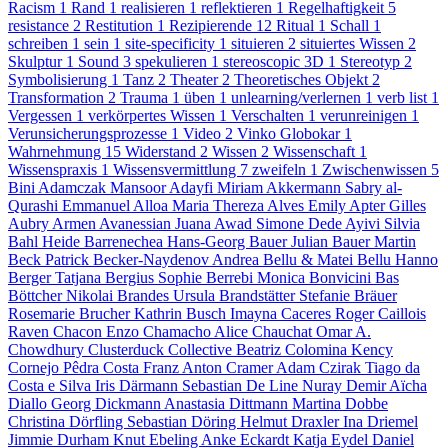
Racism
1
Rand
1
realisieren
1
reflektieren
1
Regelhaftigkeit
5
resistance
2
Restitution
1
Rezipierende
12
Ritual
1
Schall
1
schreiben
1
sein
1
site-specificity
1
situieren
2
situiertes Wissen
2
Skulptur
1
Sound
3
spekulieren
1
stereoscopic 3D
1
Stereotyp
2
Symbolisierung
1
Tanz
2
Theater
2
Theoretisches Objekt
2
Transformation
2
Trauma
1
üben
1
unlearning/verlernen
1
verb list
1
Vergessen
1
verkörpertes Wissen
1
Verschalten
1
verunreinigen
1
Verunsicherungsprozesse
1
Video
2
Vinko Globokar
1
Wahrnehmung
15
Widerstand
2
Wissen
2
Wissenschaft
1
Wissenspraxis
1
Wissensvermittlung
7
zweifeln
1
Zwischenwissen
5
Bini Adamczak
Mansoor Adayfi
Miriam Akkermann
Sabry al-
Qurashi
Emmanuel Alloa
Maria Thereza Alves
Emily Apter
Gilles
Aubry
Armen Avanessian
Juana Awad
Simone Dede Ayivi
Silvia
Bahl
Heide Barrenechea
Hans-Georg Bauer
Julian Bauer
Martin
Beck
Patrick Becker-Naydenov
Andrea Bellu & Matei Bellu
Hanno
Berger
Tatjana Bergius
Sophie Berrebi
Monica Bonvicini
Bas
Böttcher
Nikolai Brandes
Ursula Brandstätter
Stefanie Bräuer
Rosemarie Brucher
Kathrin Busch
Imayna Caceres
Roger Caillois
Raven Chacon
Enzo Chamacho
Alice Chauchat
Omar A.
Chowdhury
Clusterduck Collective
Beatriz Colomina
Kency
Cornejo
Pêdra Costa
Franz Anton Cramer
Adam Czirak
Tiago da
Costa e Silva
Iris Därmann
Sebastian De Line
Nuray Demir
Aïcha
Diallo
Georg Dickmann
Anastasia Dittmann
Martina Dobbe
Christina Dörfling
Sebastian Döring
Helmut Draxler
Ina Driemel
Jimmie Durham
Knut Ebeling
Anke Eckardt
Katja Eydel
Daniel