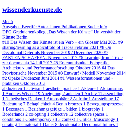
wissenderkuenste.de
Menü
Ausgaben
Begriffe
Autor_innen
Publikationen
Suche
Info
DFG
Graduiertenkolleg „Das Wissen der Künste“
Universität der
Künste Berlin
#10
Das Wissen der Künste ist ein Verb – ein Glossar
Mai 2021
#9
sharing/learning as a Scaffold of Traces
Februar 2021
#8
On
Decolonial Deferrals
November 2019 / Dezember 2020
#7
FAKTEN SCHAFFEN.
November 2017
#6
Learning from. Texte
zur documenta 14
Juli 2017
#5
Erkenntnismittel Fotografie.
Architektur- und Performanceforschung
Oktober 2016
#4
Das
Provisorische
November 2015
#3
Entwurf / Modell
November 2014
#2
Opake Evidenzen
Juni 2014
#1
Wissensformationen und -
praktiken
Oktober 2013
abduzieren
1
activism
1
aesthetic practice
1
Akteure
1
Aktionismus
1
Anderes Wissen
19
Aneignung
2
anleiten
1
Archiv
11
assembling
1
ästhetisches Denken
1
Atmosphäre
2
Aufruhr
1
Ausstellung
17
Bedeutung
7
Behaglichkeit
4
Benin bronzes
1
Bewegungsprozesse
1
Bezeugen
1
Beziehungsgefüge
1
bilden
1
biography
1
Borderlands
2
co-opting
1
collective
12
collective spaces
1
conditions
1
Contemporary art
3
context
1
Critical Musicology
1
curating
1
curatorial
1
Dauer
8
decolonial
2
Decolonial futures
1