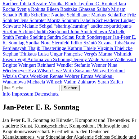
Raether
Tabita Rezaire
Monika Rinck
Jayrôme C. Robinet
Jara
Rocha
Svenja Rokitta
Eileen Rositzka
Ghassan Salhab
Mirjam
Schaub
Philip Scheffner
Nadine Schildhauer
Markus Schlaffke
Fritz
Schlüter
Jens Schröter
Moritz Schumm
Isabella Schwaderer
Ludger
Schwarte
Melanie Sehgal
“sharing/learning” audience/participants
Su-Ran Sichling
Judith Siegmund
John Smith
Shawn Michelle
Smith
Femke Snelting
Sandra Soltau
Ruth Sonderegger
Jan-Peter E.
R. Sonntag
Spolka
Nora Sternfeld
Ildikó Szántó
Zuzana Tabačková
Ferdiansyah Thajib
Theaterlinge
Kathrin Thiele
Virginia Thielicke
Stephan Trinkaus
Luisa Ungar
Françoise Vergès
Marina Vishmidt
Joseph Vogl
Antonia von Schöning
Jeremy Wade
Sarine Waltenspül
Brigitte Weingart
Reinhard Wendler
Stefanie Wenner
Nina
Wiedemeyer
Eva Wilson
Uwe Wirth
Susanne Witzgall
Erdmut
Wizisla
Chris Woebken
Renate Wöhrer
Emma Wolukau-
Wanambwa
Michaela Wünsch
Vadim Zakharov
Sarah Zalfen
Info
Impressum
Datenschutz
Jan-Peter E. R. Sonntag
Jan-Peter E. R. Sonntag ist Künstler, Komponist und Theoretiker. Er
studierte Kunst, Kunstgeschichte, Komposition, Philosophie und
Kognitionswissenschaft. Er erhielt u. a. den Deutschen
Klangkunstpreis, war Stipendiat der Akademie Schloss Solitude und