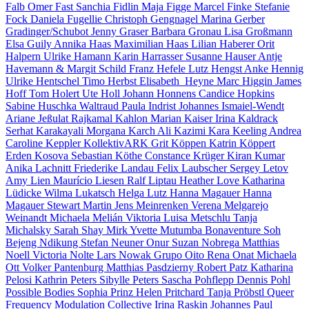
Falb
Omer Fast
Sanchia Fidlin
Maja Figge
Marcel Finke
Stefanie
Fock
Daniela Fugellie
Christoph Gengnagel
Marina Gerber
Gradinger/Schubot
Jenny Graser
Barbara Gronau
Lisa Großmann
Elsa Guily
Annika Haas
Maximilian Haas
Lilian Haberer
Orit
Halpern
Ulrike Hamann
Karin Harrasser
Susanne Hauser
Antje
Havemann & Margit Schild
Franz Hefele
Lutz Hengst
Anke Hennig
Ulrike Hentschel
Timo Herbst
Elisabeth Heyne
Marc Higgin
James
Hoff
Tom Holert
Ute Holl
Johann Honnens
Candice Hopkins
Sabine Huschka
Waltraud Paula Indrist
Johannes Ismaiel-Wendt
Ariane Jeßulat
Rajkamal Kahlon
Marian Kaiser
Irina Kaldrack
Serhat Karakayali
Morgana Karch
Ali Kazimi
Kara Keeling
Andrea
Caroline Keppler
KollektivARK
Grit Köppen
Katrin Köppert
Erden Kosova
Sebastian Köthe
Constance Krüger
Kiran Kumar
Anika Lachnitt
Friederike Landau
Felix Laubscher
Sergey Letov
Amy Lien
Maurício Liesen
Ralf Liptau
Heather Love
Katharina
Lüdicke
Wilma Lukatsch
Helga Lutz
Hanna Magauer
Hanna
Magauer
Stewart Martin
Jens Meinrenken
Verena Melgarejo
Weinandt
Michaela Melián
Viktoria Luisa Metschlu
Tanja
Michalsky
Sarah Shay Mirk
Yvette Mutumba
Bonaventure Soh
Bejeng Ndikung
Stefan Neuner
Onur Suzan Nobrega
Matthias
Noell
Victoria Nolte
Lars Nowak
Grupo Oito
Rena Onat
Michaela
Ott
Volker Pantenburg
Matthias Pasdzierny
Robert Patz
Katharina
Pelosi
Kathrin Peters
Sibylle Peters
Sascha Pohflepp
Dennis Pohl
Possible Bodies
Sophia Prinz
Helen Pritchard
Tanja Pröbstl
Queer
Frequency Modulation Collective
Irina Raskin
Johannes Paul