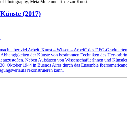
hy of Photography, Meta Mute und Texte zur Kunst.
 Künste (2017)
“
macht aber viel Arbeit. Kunst – Wissen – Arbeit“ des DFG-Graduierte
ie Abhängigkeiten der Künste von bestimmten Techniken des Hervorbrin
t anzustoßen. Neben Aufsätzen von WissenschaftlerInnen und Künstler
. Oktober 1944 in Buenos Aires durch das Ensemble Iberoamericano a
agungsverlaufs rekonstruieren kann.