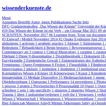
wissenderkuenste.de
Menü
Ausgaben
Begriffe
Autor_innen
Publikationen
Suche
Info
DFG
Graduiertenkolleg „Das Wissen der Künste“
Universität der Kü
#10
Das Wissen der Künste ist ein Verb – ein Glossar
Mai 2021
#9
sh
SCHAFFEN.
November 2017
#6
Learning from. Texte zur documen
#3
Entwurf / Modell
November 2014
#2
Opake Evidenzen
Juni 201
abduzieren
1
activism
1
aesthetic practice
1
Akteure
1
Aktionismus
1
Bedeutung
7
Behaglichkeit
4
Benin bronzes
1
Bewegungsprozesse
1
Contemporary art
3
context
1
Critical Musicology
1
curating
1
curato
Dilettant
3
Dinge
9
disseminating
1
Disziplinenlogik
1
Dokument
18
Enzyklopädie
2
Epistemische Gewalt
1
Epistemologien des Ästhetis
Feminismus / Queer-Feminismus
6
Fiction
1
Figurabilität
1
Filmtheor
Improvisation
2
inklusiv
1
instituting
1
Institution
13
institutional pra
Konjunktives Wissen
4
Körper
16
Körperwissen
5
Kunst
2
Künstler
Immaterialität
15
Mediale Dispositive
15
Medienarchäologie
1
meme
Objektbeziehung
1
Osteuropa
1
Performance
14
pervertieren
1
Photo
1
process
3
protest
2
Provisorisches
9
Prozessualität
10
Queer
1
Queer
schreiben
1
sein
1
site-specificity
1
situieren
2
situiertes Wissen
2
Sku
Trauma
1
üben
1
unlearning/verlernen
1
verb list
1
Vergessen
1
verkö
Wissen
2
Wissenschaft
1
Wissenspraxis
1
Wissensvermittlung
7
zweif
Bini Adamczak
Mansoor Adayfi
Miriam Akkermann
Sabry al-Quras