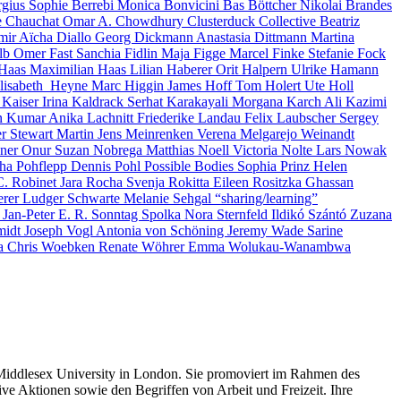
rgius
Sophie Berrebi
Monica Bonvicini
Bas Böttcher
Nikolai Brandes
e Chauchat
Omar A. Chowdhury
Clusterduck Collective
Beatriz
mir
Aïcha Diallo
Georg Dickmann
Anastasia Dittmann
Martina
alb
Omer Fast
Sanchia Fidlin
Maja Figge
Marcel Finke
Stefanie Fock
 Haas
Maximilian Haas
Lilian Haberer
Orit Halpern
Ulrike Hamann
lisabeth Heyne
Marc Higgin
James Hoff
Tom Holert
Ute Holl
 Kaiser
Irina Kaldrack
Serhat Karakayali
Morgana Karch
Ali Kazimi
n Kumar
Anika Lachnitt
Friederike Landau
Felix Laubscher
Sergey
er
Stewart Martin
Jens Meinrenken
Verena Melgarejo Weinandt
uner
Onur Suzan Nobrega
Matthias Noell
Victoria Nolte
Lars Nowak
ha Pohflepp
Dennis Pohl
Possible Bodies
Sophia Prinz
Helen
C. Robinet
Jara Rocha
Svenja Rokitta
Eileen Rositzka
Ghassan
erer
Ludger Schwarte
Melanie Sehgal
“sharing/learning”
r
Jan-Peter E. R. Sonntag
Spolka
Nora Sternfeld
Ildikó Szántó
Zuzana
midt
Joseph Vogl
Antonia von Schöning
Jeremy Wade
Sarine
la
Chris Woebken
Renate Wöhrer
Emma Wolukau-Wanambwa
Middlesex University in London. Sie promoviert im Rahmen des
ve Aktionen sowie den Begriffen von Arbeit und Freizeit. Ihre