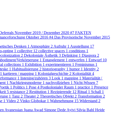
Deferrals
November 2019 / Dezember 2020
#7
FAKTEN
ormanceforschung
Oktober 2016
#4
Das Provisorische
November 2015
hetisches Denken
1
Atmosphäre
2
Aufruhr
1
Ausstellung
17
o-opting
1
collective
12
collective spaces
1
conditions
1
ecolonization
2
Dekoloniale Ästhetik
3
Delinking
1
Diaspora
2
bodiment/Verkörperung
1
Entanglement
1
entwerfen
1
Entwurf
10
al collections
1
Exhibition
1
experimentieren
1
Feminismus
1
teske
1
Habitualisierung
2
historiography
1
humor
1
Identity
2
1
kartieren / mapping
1
Kolonialgeschichte
2
Kolonialität
4
erformance
1
listening/zuhören
3
Look
1
mapping
1
Materialität /
ent
1
Nachkriegsmoderne
1
nachvollziehen
1
Nicht-Wissen
7
Poetik
1
Politics
1
Pose
4
Postkolonialer Raum
1
practice
1
Presence
gkeit
5
resistance
2
Restitution
1
Rezipierende
12
Ritual
1
Schall
1
erung
1
Tanz
2
Theater
2
Theoretisches Objekt
2
Transformation
2
se
1
Video
2
Vinko Globokar
1
Wahrnehmung
15
Widerstand
2
en Avanessian
Juana Awad
Simone Dede Ayivi
Silvia Bahl
Heide