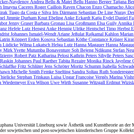
ecker-Naydenov
Andrea Bellu & Matei Bellu
Hanno Berger
Tatjana Be
ch
Imayna Caceres
Roger Caillois
Raven Chacon
Enzo Chamacho
Alic
irak
Tiago da Costa e Silva
Iris Därmann
Sebastian De Line
Nuray De
mel
Jimmie Durham
Knut Ebeling
Anke Eckardt
Katja Eydel
Daniel F
ubot
Jenny Graser
Barbara Gronau
Lisa Großmann
Elsa Guily
Annika
ranz Hefele
Lutz Hengst
Anke Hennig
Ulrike Hentschel
Timo Herbst
E
ndrist
Johannes Ismaiel-Wendt
Ariane Jeßulat
Rajkamal Kahlon
Marian
Katrin Köppert
Erden Kosova
Sebastian Köthe
Constance Krüger
Kira
na Lüdicke
Wilma Lukatsch
Helga Lutz
Hanna Magauer
Hanna Magau
ay Mirk
Yvette Mutumba
Bonaventure Soh Bejeng Ndikung
Stefan Ne
dzierny
Robert Patz
Katharina Pelosi
Kathrin Peters
Sibylle Peters
Sasc
a Raskin
Johannes Paul Raether
Tabita Rezaire
Monika Rinck
Jayrôme 
Schlaffke
Fritz Schlüter
Jens Schröter
Moritz Schumm
Isabella Schwad
hawn Michelle Smith
Femke Snelting
Sandra Soltau
Ruth Sonderegge
Thielicke
Stephan Trinkaus
Luisa Ungar
Françoise Vergès
Marina Vish
a Wiedemeyer
Eva Wilson
Uwe Wirth
Susanne Witzgall
Erdmut Wizis
uphana Universität Lüneburg sowie Ästhetik und Kunsttheorie an der 
der sowjetischen und post-sowjetischen künstlerischen Gruppe Kollekti