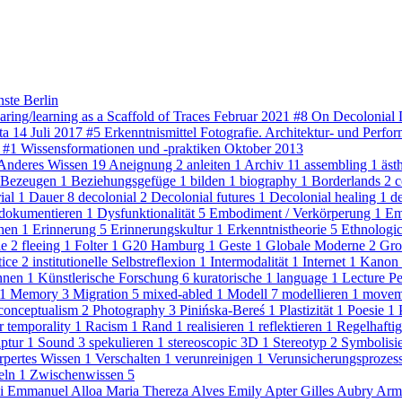
nste Berlin
aring/learning as a Scaffold of Traces
Februar 2021
#8
On Decolonial 
ta 14
Juli 2017
#5
Erkenntnismittel Fotografie. Architektur- und Perf
4
#1
Wissensformationen und -praktiken
Oktober 2013
Anderes Wissen
19
Aneignung
2
anleiten
1
Archiv
11
assembling
1
äst
Bezeugen
1
Beziehungsgefüge
1
bilden
1
biography
1
Borderlands
2
c
rial
1
Dauer
8
decolonial
2
Decolonial futures
1
Decolonial healing
1
d
dokumentieren
1
Dysfunktionalität
5
Embodiment / Verkörperung
1
Em
chen
1
Erinnerung
5
Erinnerungskultur
1
Erkenntnistheorie
5
Ethnologic
ie
2
fleeing
1
Folter
1
G20 Hamburg
1
Geste
1
Globale Moderne
2
Gro
ctice
2
institutionelle Selbstreflexion
1
Intermodalität
1
Internet
1
Kanon
innen
1
Künstlerische Forschung
6
kuratorische
1
language
1
Lecture P
1
Memory
3
Migration
5
mixed-abled
1
Modell
7
modellieren
1
movem
conceptualism
2
Photography
3
Pinińska-Bereś
1
Plastizität
1
Poesie
1
 temporality
1
Racism
1
Rand
1
realisieren
1
reflektieren
1
Regelhafti
lptur
1
Sound
3
spekulieren
1
stereoscopic 3D
1
Stereotyp
2
Symbolisi
rpertes Wissen
1
Verschalten
1
verunreinigen
1
Verunsicherungsprozes
eln
1
Zwischenwissen
5
hi
Emmanuel Alloa
Maria Thereza Alves
Emily Apter
Gilles Aubry
Arm