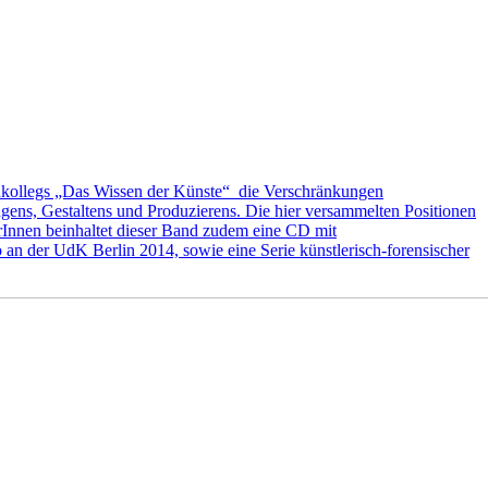
nkollegs „Das Wissen der Künste“ die Verschränkungen
gens, Gestaltens und Produzierens. Die hier versammelten Positionen
Innen beinhaltet dieser Band zudem eine CD mit
n der UdK Berlin 2014, sowie eine Serie künstlerisch-forensischer