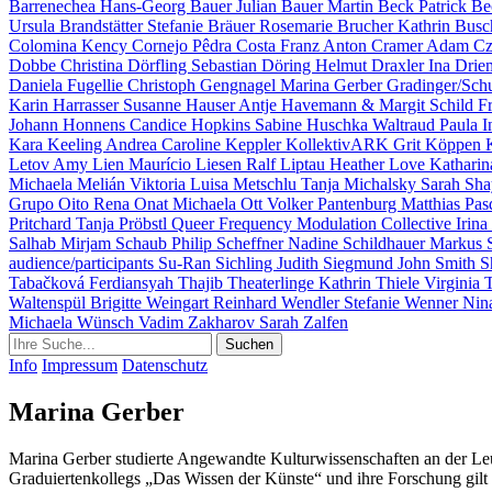
Barrenechea
Hans-Georg Bauer
Julian Bauer
Martin Beck
Patrick B
Ursula Brandstätter
Stefanie Bräuer
Rosemarie Brucher
Kathrin Bus
Colomina
Kency Cornejo
Pêdra Costa
Franz Anton Cramer
Adam Cz
Dobbe
Christina Dörfling
Sebastian Döring
Helmut Draxler
Ina Drie
Daniela Fugellie
Christoph Gengnagel
Marina Gerber
Gradinger/Sch
Karin Harrasser
Susanne Hauser
Antje Havemann & Margit Schild
F
Johann Honnens
Candice Hopkins
Sabine Huschka
Waltraud Paula I
Kara Keeling
Andrea Caroline Keppler
KollektivARK
Grit Köppen
Letov
Amy Lien
Maurício Liesen
Ralf Liptau
Heather Love
Kathari
Michaela Melián
Viktoria Luisa Metschlu
Tanja Michalsky
Sarah Sh
Grupo Oito
Rena Onat
Michaela Ott
Volker Pantenburg
Matthias Pas
Pritchard
Tanja Pröbstl
Queer Frequency Modulation Collective
Irin
Salhab
Mirjam Schaub
Philip Scheffner
Nadine Schildhauer
Markus 
audience/participants
Su-Ran Sichling
Judith Siegmund
John Smith
S
Tabačková
Ferdiansyah Thajib
Theaterlinge
Kathrin Thiele
Virginia 
Waltenspül
Brigitte Weingart
Reinhard Wendler
Stefanie Wenner
Nin
Michaela Wünsch
Vadim Zakharov
Sarah Zalfen
Info
Impressum
Datenschutz
Marina Gerber
Marina Gerber studierte Angewandte Kulturwissenschaften an der Le
Graduiertenkollegs „Das Wissen der Künste“ und ihre Forschung gilt 