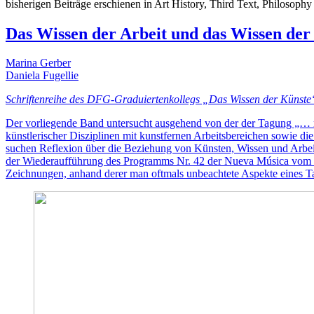
bisherigen Beiträge erschienen in Art History, Third Text, Philosop
Das Wissen der Arbeit und das Wissen der
Marina Gerber
Daniela Fugellie
Schriftenreihe des DFG-Graduiertenkollegs „Das Wissen der Künste
Der vorliegende Band untersucht ausgehend von der der Tagung „… 
künstlerischer Disziplinen mit kunstfernen Arbeitsbereichen sowie d
suchen Reflexion über die Beziehung von Künsten, Wissen und Arbei
der Wiederaufführung des Programms Nr. 42 der Nueva Música vom 30
Zeichnungen, anhand derer man oftmals unbeachtete Aspekte eines T