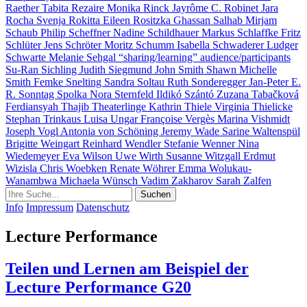
Raether
Tabita Rezaire
Monika Rinck
Jayrôme C. Robinet
Jara
Rocha
Svenja Rokitta
Eileen Rositzka
Ghassan Salhab
Mirjam
Schaub
Philip Scheffner
Nadine Schildhauer
Markus Schlaffke
Fritz
Schlüter
Jens Schröter
Moritz Schumm
Isabella Schwaderer
Ludger
Schwarte
Melanie Sehgal
“sharing/learning” audience/participants
Su-Ran Sichling
Judith Siegmund
John Smith
Shawn Michelle
Smith
Femke Snelting
Sandra Soltau
Ruth Sonderegger
Jan-Peter E.
R. Sonntag
Spolka
Nora Sternfeld
Ildikó Szántó
Zuzana Tabačková
Ferdiansyah Thajib
Theaterlinge
Kathrin Thiele
Virginia Thielicke
Stephan Trinkaus
Luisa Ungar
Françoise Vergès
Marina Vishmidt
Joseph Vogl
Antonia von Schöning
Jeremy Wade
Sarine Waltenspül
Brigitte Weingart
Reinhard Wendler
Stefanie Wenner
Nina
Wiedemeyer
Eva Wilson
Uwe Wirth
Susanne Witzgall
Erdmut
Wizisla
Chris Woebken
Renate Wöhrer
Emma Wolukau-
Wanambwa
Michaela Wünsch
Vadim Zakharov
Sarah Zalfen
Info
Impressum
Datenschutz
Lecture Performance
Teilen und Lernen am Beispiel der
Lecture Performance G20