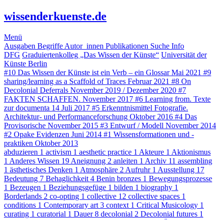
wissenderkuenste.de
Menü
Ausgaben
Begriffe
Autor_innen
Publikationen
Suche
Info
DFG
Graduiertenkolleg „Das Wissen der Künste“
Universität der
Künste Berlin
#10
Das Wissen der Künste ist ein Verb – ein Glossar
Mai 2021
#9
sharing/learning as a Scaffold of Traces
Februar 2021
#8
On
Decolonial Deferrals
November 2019 / Dezember 2020
#7
FAKTEN SCHAFFEN.
November 2017
#6
Learning from. Texte
zur documenta 14
Juli 2017
#5
Erkenntnismittel Fotografie.
Architektur- und Performanceforschung
Oktober 2016
#4
Das
Provisorische
November 2015
#3
Entwurf / Modell
November 2014
#2
Opake Evidenzen
Juni 2014
#1
Wissensformationen und -
praktiken
Oktober 2013
abduzieren
1
activism
1
aesthetic practice
1
Akteure
1
Aktionismus
1
Anderes Wissen
19
Aneignung
2
anleiten
1
Archiv
11
assembling
1
ästhetisches Denken
1
Atmosphäre
2
Aufruhr
1
Ausstellung
17
Bedeutung
7
Behaglichkeit
4
Benin bronzes
1
Bewegungsprozesse
1
Bezeugen
1
Beziehungsgefüge
1
bilden
1
biography
1
Borderlands
2
co-opting
1
collective
12
collective spaces
1
conditions
1
Contemporary art
3
context
1
Critical Musicology
1
curating
1
curatorial
1
Dauer
8
decolonial
2
Decolonial futures
1