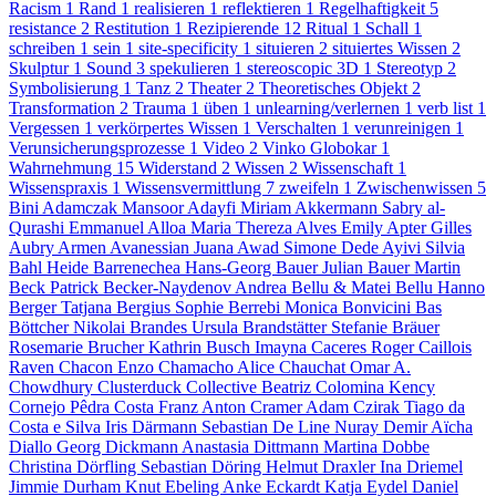
Racism
1
Rand
1
realisieren
1
reflektieren
1
Regelhaftigkeit
5
resistance
2
Restitution
1
Rezipierende
12
Ritual
1
Schall
1
schreiben
1
sein
1
site-specificity
1
situieren
2
situiertes Wissen
2
Skulptur
1
Sound
3
spekulieren
1
stereoscopic 3D
1
Stereotyp
2
Symbolisierung
1
Tanz
2
Theater
2
Theoretisches Objekt
2
Transformation
2
Trauma
1
üben
1
unlearning/verlernen
1
verb list
1
Vergessen
1
verkörpertes Wissen
1
Verschalten
1
verunreinigen
1
Verunsicherungsprozesse
1
Video
2
Vinko Globokar
1
Wahrnehmung
15
Widerstand
2
Wissen
2
Wissenschaft
1
Wissenspraxis
1
Wissensvermittlung
7
zweifeln
1
Zwischenwissen
5
Bini Adamczak
Mansoor Adayfi
Miriam Akkermann
Sabry al-
Qurashi
Emmanuel Alloa
Maria Thereza Alves
Emily Apter
Gilles
Aubry
Armen Avanessian
Juana Awad
Simone Dede Ayivi
Silvia
Bahl
Heide Barrenechea
Hans-Georg Bauer
Julian Bauer
Martin
Beck
Patrick Becker-Naydenov
Andrea Bellu & Matei Bellu
Hanno
Berger
Tatjana Bergius
Sophie Berrebi
Monica Bonvicini
Bas
Böttcher
Nikolai Brandes
Ursula Brandstätter
Stefanie Bräuer
Rosemarie Brucher
Kathrin Busch
Imayna Caceres
Roger Caillois
Raven Chacon
Enzo Chamacho
Alice Chauchat
Omar A.
Chowdhury
Clusterduck Collective
Beatriz Colomina
Kency
Cornejo
Pêdra Costa
Franz Anton Cramer
Adam Czirak
Tiago da
Costa e Silva
Iris Därmann
Sebastian De Line
Nuray Demir
Aïcha
Diallo
Georg Dickmann
Anastasia Dittmann
Martina Dobbe
Christina Dörfling
Sebastian Döring
Helmut Draxler
Ina Driemel
Jimmie Durham
Knut Ebeling
Anke Eckardt
Katja Eydel
Daniel