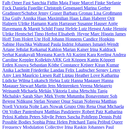
Falb
Omer Fast
Sanchia Fidlin
Maja Figge
Marcel Finke
Stefanie
Fock
Daniela Fugellie
Christoph Gengnagel
Marina Gerber
Gradinger/Schubot
Jenny Graser
Barbara Gronau
Lisa Großmann
Elsa Guily
Annika Haas
Maximilian Haas
Lilian Haberer
Orit
Halpern
Ulrike Hamann
Karin Harrasser
Susanne Hauser
Antje
Havemann & Margit Schild
Franz Hefele
Lutz Hengst
Anke Hennig
Ulrike Hentschel
Timo Herbst
Elisabeth Heyne
Marc Higgin
James
Hoff
Tom Holert
Ute Holl
Johann Honnens
Candice Hopkins
Sabine Huschka
Waltraud Paula Indrist
Johannes Ismaiel-Wendt
Ariane Jeßulat
Rajkamal Kahlon
Marian Kaiser
Irina Kaldrack
Serhat Karakayali
Morgana Karch
Ali Kazimi
Kara Keeling
Andrea
Caroline Keppler
KollektivARK
Grit Köppen
Katrin Köppert
Erden Kosova
Sebastian Köthe
Constance Krüger
Kiran Kumar
Anika Lachnitt
Friederike Landau
Felix Laubscher
Sergey Letov
Amy Lien
Maurício Liesen
Ralf Liptau
Heather Love
Katharina
Lüdicke
Wilma Lukatsch
Helga Lutz
Hanna Magauer
Hanna
Magauer
Stewart Martin
Jens Meinrenken
Verena Melgarejo
Weinandt
Michaela Melián
Viktoria Luisa Metschlu
Tanja
Michalsky
Sarah Shay Mirk
Yvette Mutumba
Bonaventure Soh
Bejeng Ndikung
Stefan Neuner
Onur Suzan Nobrega
Matthias
Noell
Victoria Nolte
Lars Nowak
Grupo Oito
Rena Onat
Michaela
Ott
Volker Pantenburg
Matthias Pasdzierny
Robert Patz
Katharina
Pelosi
Kathrin Peters
Sibylle Peters
Sascha Pohflepp
Dennis Pohl
Possible Bodies
Sophia Prinz
Helen Pritchard
Tanja Pröbstl
Queer
Frequency Modulation Collective
Irina Raskin
Johannes Paul