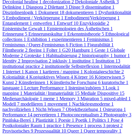
Decolonial healing
1
decolonization
2
Dekoloniale Ästhetik
3
Delinking
1
Diaspora
2
Dilettant
3
Dinge
9
disseminating
1
Disziplinenlogik
1
Dokument
18
dokumentieren
1
Dysfunktionalität
5
Embodiment / Verkörperung
1
Embodiment/Verkörperung
1
Entanglement
1
entwerfen
1
Entwurf
10
Enzyklopädie
2
Epistemische Gewalt
1
Epistemologien des Ästhetischen
1
Erinnerung
5
Erinnerungskultur
1
Erkenntnistheorie
5
Ethnological
collections
1
Exhibition
1
experimentieren
1
Feminismus
1
Feminismus / Queer-Feminismus
6
Fiction
1
Figurabilität
1
Filmtheorie
2
fleeing
1
Folter
1
G20 Hamburg
1
Geste
1
Globale
Moderne
2
Groteske
1
Habitualisierung
2
historiography
1
humor
1
Identity
2
Improvisation
2
inklusiv
1
instituting
1
Institution
13
institutional practice
2
institutionelle Selbstreflexion
1
Intermodalität
1
Internet
1
Kanon
1
kartieren / mapping
1
Kolonialgeschichte
2
Kolonialität
4
Konjunktives Wissen
4
Körper
16
Körperwissen
5
Kunst
2
Künstlerinnen
1
Künstlerische Forschung
6
kuratorische
1
language
1
Lecture Performance
1
listening/zuhören
3
Look
1
mapping
1
Materialität / Immaterialität
15
Mediale Dispositive
15
Medienarchäologie
1
meme
1
Memory
3
Migration
5
mixed-abled
1
Modell
7
modellieren
1
movement
1
Nachkriegsmoderne
1
nachvollziehen
1
Nicht-Wissen
7
Objektbeziehung
1
Osteuropa
1
Performance
14
pervertieren
1
Photoconceptualism
2
Photography
3
Pinińska-Bereś
1
Plastizität
1
Poesie
1
Poetik
1
Politics
1
Pose
4
Postkolonialer Raum
1
practice
1
Presence
1
process
3
protest
2
Provisorisches
9
Prozessualität
10
Queer
1
Queer temporality
1