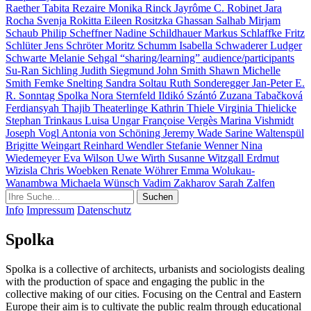
Raether
Tabita Rezaire
Monika Rinck
Jayrôme C. Robinet
Jara
Rocha
Svenja Rokitta
Eileen Rositzka
Ghassan Salhab
Mirjam
Schaub
Philip Scheffner
Nadine Schildhauer
Markus Schlaffke
Fritz
Schlüter
Jens Schröter
Moritz Schumm
Isabella Schwaderer
Ludger
Schwarte
Melanie Sehgal
“sharing/learning” audience/participants
Su-Ran Sichling
Judith Siegmund
John Smith
Shawn Michelle
Smith
Femke Snelting
Sandra Soltau
Ruth Sonderegger
Jan-Peter E.
R. Sonntag
Spolka
Nora Sternfeld
Ildikó Szántó
Zuzana Tabačková
Ferdiansyah Thajib
Theaterlinge
Kathrin Thiele
Virginia Thielicke
Stephan Trinkaus
Luisa Ungar
Françoise Vergès
Marina Vishmidt
Joseph Vogl
Antonia von Schöning
Jeremy Wade
Sarine Waltenspül
Brigitte Weingart
Reinhard Wendler
Stefanie Wenner
Nina
Wiedemeyer
Eva Wilson
Uwe Wirth
Susanne Witzgall
Erdmut
Wizisla
Chris Woebken
Renate Wöhrer
Emma Wolukau-
Wanambwa
Michaela Wünsch
Vadim Zakharov
Sarah Zalfen
Info
Impressum
Datenschutz
Spolka
Spolka is a collective of architects, urbanists and sociologists dealing
with the production of space and engaging the public in the
collective making of our cities. Focusing on the Central and Eastern
Europe their aim is to cultivate the public realm through educational