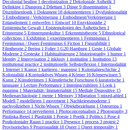
Decolonial healing
1
decolonization
2
Dekoloniale Ästhetik
3
Delinking
1
Diaspora
2
Dilettant
3
Dinge
9
disseminating
1
Disziplinenlogik
1
Dokument
18
dokumentieren
1
Dysfunktionalität
5
Embodiment / Verkörperung
1
Embodiment/Verkörperung
1
Entanglement
1
entwerfen
1
Entwurf
10
Enzyklopädie
2
Epistemische Gewalt
1
Epistemologien des Ästhetischen
1
Erinnerung
5
Erinnerungskultur
1
Erkenntnistheorie
5
Ethnological
collections
1
Exhibition
1
experimentieren
1
Feminismus
1
Feminismus / Queer-Feminismus
6
Fiction
1
Figurabilität
1
Filmtheorie
2
fleeing
1
Folter
1
G20 Hamburg
1
Geste
1
Globale
Moderne
2
Groteske
1
Habitualisierung
2
historiography
1
humor
1
Identity
2
Improvisation
2
inklusiv
1
instituting
1
Institution
13
institutional practice
2
institutionelle Selbstreflexion
1
Intermodalität
1
Internet
1
Kanon
1
kartieren / mapping
1
Kolonialgeschichte
2
Kolonialität
4
Konjunktives Wissen
4
Körper
16
Körperwissen
5
Kunst
2
Künstlerinnen
1
Künstlerische Forschung
6
kuratorische
1
language
1
Lecture Performance
1
listening/zuhören
3
Look
1
mapping
1
Materialität / Immaterialität
15
Mediale Dispositive
15
Medienarchäologie
1
meme
1
Memory
3
Migration
5
mixed-abled
1
Modell
7
modellieren
1
movement
1
Nachkriegsmoderne
1
nachvollziehen
1
Nicht-Wissen
7
Objektbeziehung
1
Osteuropa
1
Performance
14
pervertieren
1
Photoconceptualism
2
Photography
3
Pinińska-Bereś
1
Plastizität
1
Poesie
1
Poetik
1
Politics
1
Pose
4
Postkolonialer Raum
1
practice
1
Presence
1
process
3
protest
2
Provisorisches
9
Prozessualität
10
Queer
1
Queer temporality
1