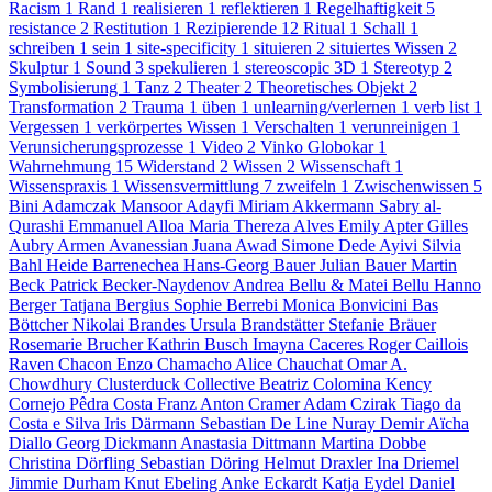
Racism
1
Rand
1
realisieren
1
reflektieren
1
Regelhaftigkeit
5
resistance
2
Restitution
1
Rezipierende
12
Ritual
1
Schall
1
schreiben
1
sein
1
site-specificity
1
situieren
2
situiertes Wissen
2
Skulptur
1
Sound
3
spekulieren
1
stereoscopic 3D
1
Stereotyp
2
Symbolisierung
1
Tanz
2
Theater
2
Theoretisches Objekt
2
Transformation
2
Trauma
1
üben
1
unlearning/verlernen
1
verb list
1
Vergessen
1
verkörpertes Wissen
1
Verschalten
1
verunreinigen
1
Verunsicherungsprozesse
1
Video
2
Vinko Globokar
1
Wahrnehmung
15
Widerstand
2
Wissen
2
Wissenschaft
1
Wissenspraxis
1
Wissensvermittlung
7
zweifeln
1
Zwischenwissen
5
Bini Adamczak
Mansoor Adayfi
Miriam Akkermann
Sabry al-
Qurashi
Emmanuel Alloa
Maria Thereza Alves
Emily Apter
Gilles
Aubry
Armen Avanessian
Juana Awad
Simone Dede Ayivi
Silvia
Bahl
Heide Barrenechea
Hans-Georg Bauer
Julian Bauer
Martin
Beck
Patrick Becker-Naydenov
Andrea Bellu & Matei Bellu
Hanno
Berger
Tatjana Bergius
Sophie Berrebi
Monica Bonvicini
Bas
Böttcher
Nikolai Brandes
Ursula Brandstätter
Stefanie Bräuer
Rosemarie Brucher
Kathrin Busch
Imayna Caceres
Roger Caillois
Raven Chacon
Enzo Chamacho
Alice Chauchat
Omar A.
Chowdhury
Clusterduck Collective
Beatriz Colomina
Kency
Cornejo
Pêdra Costa
Franz Anton Cramer
Adam Czirak
Tiago da
Costa e Silva
Iris Därmann
Sebastian De Line
Nuray Demir
Aïcha
Diallo
Georg Dickmann
Anastasia Dittmann
Martina Dobbe
Christina Dörfling
Sebastian Döring
Helmut Draxler
Ina Driemel
Jimmie Durham
Knut Ebeling
Anke Eckardt
Katja Eydel
Daniel