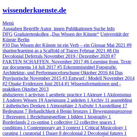
wissenderkuenste.de
Menü
Ausgaben
Begriffe
Autor_innen
Publikationen
Suche
Info
DFG
Graduiertenkolleg „Das Wissen der Künste“
Universität der
Künste Berlin
#10
Das Wissen der Künste ist ein Verb – ein Glossar
Mai 2021
#9
sharing/learning as a Scaffold of Traces
Februar 2021
#8
On
Decolonial Deferrals
November 2019 / Dezember 2020
#7
FAKTEN SCHAFFEN.
November 2017
#6
Learning from. Texte
zur documenta 14
Juli 2017
#5
Erkenntnismittel Fotografie.
Architektur- und Performanceforschung
Oktober 2016
#4
Das
Provisorische
November 2015
#3
Entwurf / Modell
November 2014
#2
Opake Evidenzen
Juni 2014
#1
Wissensformationen und -
praktiken
Oktober 2013
abduzieren
1
activism
1
aesthetic practice
1
Akteure
1
Aktionismus
1
Anderes Wissen
19
Aneignung
2
anleiten
1
Archiv
11
assembling
1
ästhetisches Denken
1
Atmosphäre
2
Aufruhr
1
Ausstellung
17
Bedeutung
7
Behaglichkeit
4
Benin bronzes
1
Bewegungsprozesse
1
Bezeugen
1
Beziehungsgefüge
1
bilden
1
biography
1
Borderlands
2
co-opting
1
collective
12
collective spaces
1
conditions
1
Contemporary art
3
context
1
Critical Musicology
1
curating
1
curatorial
1
Dauer
8
decolonial
2
Decolonial futures
1