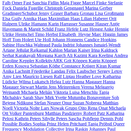
Falb
Omer Fast
Sanchia Fidlin
Maja Figge
Marcel Finke
Stefanie
Fock
Daniela Fugellie
Christoph Gengnagel
Marina Gerber
Gradinger/Schubot
Jenny Graser
Barbara Gronau
Lisa Großmann
Elsa Guily
Annika Haas
Maximilian Haas
Lilian Haberer
Orit
Halpern
Ulrike Hamann
Karin Harrasser
Susanne Hauser
Antje
Havemann & Margit Schild
Franz Hefele
Lutz Hengst
Anke Hennig
Ulrike Hentschel
Timo Herbst
Elisabeth Heyne
Marc Higgin
James
Hoff
Tom Holert
Ute Holl
Johann Honnens
Candice Hopkins
Sabine Huschka
Waltraud Paula Indrist
Johannes Ismaiel-Wendt
Ariane Jeßulat
Rajkamal Kahlon
Marian Kaiser
Irina Kaldrack
Serhat Karakayali
Morgana Karch
Ali Kazimi
Kara Keeling
Andrea
Caroline Keppler
KollektivARK
Grit Köppen
Katrin Köppert
Erden Kosova
Sebastian Köthe
Constance Krüger
Kiran Kumar
Anika Lachnitt
Friederike Landau
Felix Laubscher
Sergey Letov
Amy Lien
Maurício Liesen
Ralf Liptau
Heather Love
Katharina
Lüdicke
Wilma Lukatsch
Helga Lutz
Hanna Magauer
Hanna
Magauer
Stewart Martin
Jens Meinrenken
Verena Melgarejo
Weinandt
Michaela Melián
Viktoria Luisa Metschlu
Tanja
Michalsky
Sarah Shay Mirk
Yvette Mutumba
Bonaventure Soh
Bejeng Ndikung
Stefan Neuner
Onur Suzan Nobrega
Matthias
Noell
Victoria Nolte
Lars Nowak
Grupo Oito
Rena Onat
Michaela
Ott
Volker Pantenburg
Matthias Pasdzierny
Robert Patz
Katharina
Pelosi
Kathrin Peters
Sibylle Peters
Sascha Pohflepp
Dennis Pohl
Possible Bodies
Sophia Prinz
Helen Pritchard
Tanja Pröbstl
Queer
Frequency Modulation Collective
Irina Raskin
Johannes Paul