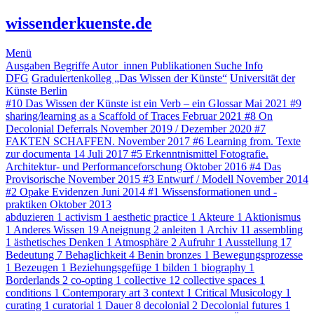
wissenderkuenste.de
Menü
Ausgaben
Begriffe
Autor_innen
Publikationen
Suche
Info
DFG
Graduiertenkolleg „Das Wissen der Künste“
Universität der
Künste Berlin
#10
Das Wissen der Künste ist ein Verb – ein Glossar
Mai 2021
#9
sharing/learning as a Scaffold of Traces
Februar 2021
#8
On
Decolonial Deferrals
November 2019 / Dezember 2020
#7
FAKTEN SCHAFFEN.
November 2017
#6
Learning from. Texte
zur documenta 14
Juli 2017
#5
Erkenntnismittel Fotografie.
Architektur- und Performanceforschung
Oktober 2016
#4
Das
Provisorische
November 2015
#3
Entwurf / Modell
November 2014
#2
Opake Evidenzen
Juni 2014
#1
Wissensformationen und -
praktiken
Oktober 2013
abduzieren
1
activism
1
aesthetic practice
1
Akteure
1
Aktionismus
1
Anderes Wissen
19
Aneignung
2
anleiten
1
Archiv
11
assembling
1
ästhetisches Denken
1
Atmosphäre
2
Aufruhr
1
Ausstellung
17
Bedeutung
7
Behaglichkeit
4
Benin bronzes
1
Bewegungsprozesse
1
Bezeugen
1
Beziehungsgefüge
1
bilden
1
biography
1
Borderlands
2
co-opting
1
collective
12
collective spaces
1
conditions
1
Contemporary art
3
context
1
Critical Musicology
1
curating
1
curatorial
1
Dauer
8
decolonial
2
Decolonial futures
1