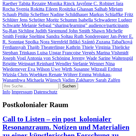
Raether
Tabita Rezaire
Monika Rinck
Jayrôme C. Robinet
Jara
Rocha
Svenja Rokitta
Eileen Rositzka
Ghassan Salhab
Mirjam
Schaub
Philip Scheffner
Nadine Schildhauer
Markus Schlaffke
Fritz
Schlüter
Jens Schröter
Moritz Schumm
Isabella Schwaderer
Ludger
Schwarte
Melanie Sehgal
“sharing/learning” audience/participants
Su-Ran Sichling
Judith Siegmund
John Smith
Shawn Michelle
Smith
Femke Snelting
Sandra Soltau
Ruth Sonderegger
Jan-Peter E.
R. Sonntag
Spolka
Nora Sternfeld
Ildikó Szántó
Zuzana Tabačková
Ferdiansyah Thajib
Theaterlinge
Kathrin Thiele
Virginia Thielicke
Stephan Trinkaus
Luisa Ungar
Françoise Vergès
Marina Vishmidt
Joseph Vogl
Antonia von Schöning
Jeremy Wade
Sarine Waltenspül
Brigitte Weingart
Reinhard Wendler
Stefanie Wenner
Nina
Wiedemeyer
Eva Wilson
Uwe Wirth
Susanne Witzgall
Erdmut
Wizisla
Chris Woebken
Renate Wöhrer
Emma Wolukau-
Wanambwa
Michaela Wünsch
Vadim Zakharov
Sarah Zalfen
Info
Impressum
Datenschutz
Postkolonialer Raum
Call to Listen – ein post_kolonialer
Resonanzraum. Notizen und Materialien
zu einer künstlerischen Forschung zu