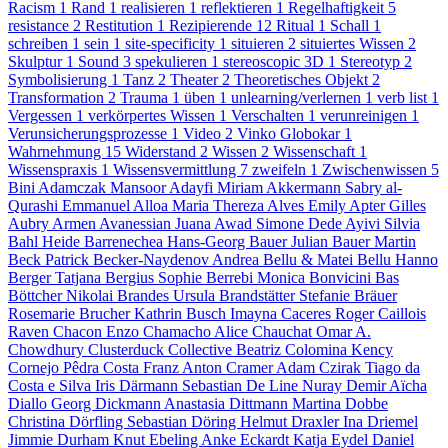
Racism
1
Rand
1
realisieren
1
reflektieren
1
Regelhaftigkeit
5
resistance
2
Restitution
1
Rezipierende
12
Ritual
1
Schall
1
schreiben
1
sein
1
site-specificity
1
situieren
2
situiertes Wissen
2
Skulptur
1
Sound
3
spekulieren
1
stereoscopic 3D
1
Stereotyp
2
Symbolisierung
1
Tanz
2
Theater
2
Theoretisches Objekt
2
Transformation
2
Trauma
1
üben
1
unlearning/verlernen
1
verb list
1
Vergessen
1
verkörpertes Wissen
1
Verschalten
1
verunreinigen
1
Verunsicherungsprozesse
1
Video
2
Vinko Globokar
1
Wahrnehmung
15
Widerstand
2
Wissen
2
Wissenschaft
1
Wissenspraxis
1
Wissensvermittlung
7
zweifeln
1
Zwischenwissen
5
Bini Adamczak
Mansoor Adayfi
Miriam Akkermann
Sabry al-
Qurashi
Emmanuel Alloa
Maria Thereza Alves
Emily Apter
Gilles
Aubry
Armen Avanessian
Juana Awad
Simone Dede Ayivi
Silvia
Bahl
Heide Barrenechea
Hans-Georg Bauer
Julian Bauer
Martin
Beck
Patrick Becker-Naydenov
Andrea Bellu & Matei Bellu
Hanno
Berger
Tatjana Bergius
Sophie Berrebi
Monica Bonvicini
Bas
Böttcher
Nikolai Brandes
Ursula Brandstätter
Stefanie Bräuer
Rosemarie Brucher
Kathrin Busch
Imayna Caceres
Roger Caillois
Raven Chacon
Enzo Chamacho
Alice Chauchat
Omar A.
Chowdhury
Clusterduck Collective
Beatriz Colomina
Kency
Cornejo
Pêdra Costa
Franz Anton Cramer
Adam Czirak
Tiago da
Costa e Silva
Iris Därmann
Sebastian De Line
Nuray Demir
Aïcha
Diallo
Georg Dickmann
Anastasia Dittmann
Martina Dobbe
Christina Dörfling
Sebastian Döring
Helmut Draxler
Ina Driemel
Jimmie Durham
Knut Ebeling
Anke Eckardt
Katja Eydel
Daniel