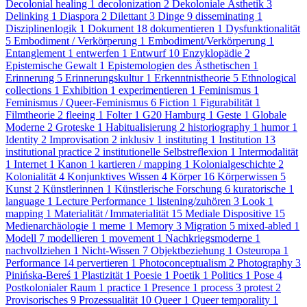
Decolonial healing
1
decolonization
2
Dekoloniale Ästhetik
3
Delinking
1
Diaspora
2
Dilettant
3
Dinge
9
disseminating
1
Disziplinenlogik
1
Dokument
18
dokumentieren
1
Dysfunktionalität
5
Embodiment / Verkörperung
1
Embodiment/Verkörperung
1
Entanglement
1
entwerfen
1
Entwurf
10
Enzyklopädie
2
Epistemische Gewalt
1
Epistemologien des Ästhetischen
1
Erinnerung
5
Erinnerungskultur
1
Erkenntnistheorie
5
Ethnological
collections
1
Exhibition
1
experimentieren
1
Feminismus
1
Feminismus / Queer-Feminismus
6
Fiction
1
Figurabilität
1
Filmtheorie
2
fleeing
1
Folter
1
G20 Hamburg
1
Geste
1
Globale
Moderne
2
Groteske
1
Habitualisierung
2
historiography
1
humor
1
Identity
2
Improvisation
2
inklusiv
1
instituting
1
Institution
13
institutional practice
2
institutionelle Selbstreflexion
1
Intermodalität
1
Internet
1
Kanon
1
kartieren / mapping
1
Kolonialgeschichte
2
Kolonialität
4
Konjunktives Wissen
4
Körper
16
Körperwissen
5
Kunst
2
Künstlerinnen
1
Künstlerische Forschung
6
kuratorische
1
language
1
Lecture Performance
1
listening/zuhören
3
Look
1
mapping
1
Materialität / Immaterialität
15
Mediale Dispositive
15
Medienarchäologie
1
meme
1
Memory
3
Migration
5
mixed-abled
1
Modell
7
modellieren
1
movement
1
Nachkriegsmoderne
1
nachvollziehen
1
Nicht-Wissen
7
Objektbeziehung
1
Osteuropa
1
Performance
14
pervertieren
1
Photoconceptualism
2
Photography
3
Pinińska-Bereś
1
Plastizität
1
Poesie
1
Poetik
1
Politics
1
Pose
4
Postkolonialer Raum
1
practice
1
Presence
1
process
3
protest
2
Provisorisches
9
Prozessualität
10
Queer
1
Queer temporality
1