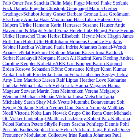
Falb
Omer Fast
Sanchia Fidlin
Maja Figge
Marcel Finke
Stefanie
Fock
Daniela Fugellie
Christoph Gengnagel
Marina Gerber
Gradinger/Schubot
Jenny Graser
Barbara Gronau
Lisa Großmann
Elsa Guily
Annika Haas
Maximilian Haas
Lilian Haberer
Orit
Halpern
Ulrike Hamann
Karin Harrasser
Susanne Hauser
Antje
Havemann & Margit Schild
Franz Hefele
Lutz Hengst
Anke Hennig
Ulrike Hentschel
Timo Herbst
Elisabeth Heyne
Marc Higgin
James
Hoff
Tom Holert
Ute Holl
Johann Honnens
Candice Hopkins
Sabine Huschka
Waltraud Paula Indrist
Johannes Ismaiel-Wendt
Ariane Jeßulat
Rajkamal Kahlon
Marian Kaiser
Irina Kaldrack
Serhat Karakayali
Morgana Karch
Ali Kazimi
Kara Keeling
Andrea
Caroline Keppler
KollektivARK
Grit Köppen
Katrin Köppert
Erden Kosova
Sebastian Köthe
Constance Krüger
Kiran Kumar
Anika Lachnitt
Friederike Landau
Felix Laubscher
Sergey Letov
Amy Lien
Maurício Liesen
Ralf Liptau
Heather Love
Katharina
Lüdicke
Wilma Lukatsch
Helga Lutz
Hanna Magauer
Hanna
Magauer
Stewart Martin
Jens Meinrenken
Verena Melgarejo
Weinandt
Michaela Melián
Viktoria Luisa Metschlu
Tanja
Michalsky
Sarah Shay Mirk
Yvette Mutumba
Bonaventure Soh
Bejeng Ndikung
Stefan Neuner
Onur Suzan Nobrega
Matthias
Noell
Victoria Nolte
Lars Nowak
Grupo Oito
Rena Onat
Michaela
Ott
Volker Pantenburg
Matthias Pasdzierny
Robert Patz
Katharina
Pelosi
Kathrin Peters
Sibylle Peters
Sascha Pohflepp
Dennis Pohl
Possible Bodies
Sophia Prinz
Helen Pritchard
Tanja Pröbstl
Queer
Frequency Modulation Collective
Irina Raskin
Johannes Paul