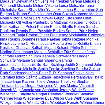
Magauer
Stewart Martin
Jens Meinrenken
Verena Melgarejo
Weinandt
Michaela Melián
Viktoria Luisa Metschlu
Tanja
Michalsky
Sarah Shay Mirk
Yvette Mutumba
Bonaventure Soh
Bejeng Ndikung
Stefan Neuner
Onur Suzan Nobrega
Matthias
Noell
Victoria Nolte
Lars Nowak
Grupo Oito
Rena Onat
Michaela Ott
Volker Pantenburg
Matthias Pasdzierny
Robert
Patz
Katharina Pelosi
Kathrin Peters
Sibylle Peters
Sascha
Pohflepp
Dennis Pohl
Possible Bodies
Sophia Prinz
Helen
Pritchard
Tanja Pröbstl
Queer Frequency Modulation Collective
Irina Raskin
Johannes Paul Raether
Tabita Rezaire
Monika
Rinck
Jayrôme C. Robinet
Jara Rocha
Svenja Rokitta
Eileen
Rositzka
Ghassan Salhab
Mirjam Schaub
Philip Scheffner
Nadine Schildhauer
Markus Schlaffke
Fritz Schlüter
Jens
Schröter
Moritz Schumm
Isabella Schwaderer
Ludger
Schwarte
Melanie Sehgal
“sharing/learning”
audience/participants
Su-Ran Sichling
Judith Siegmund
John
Smith
Shawn Michelle Smith
Femke Snelting
Sandra Soltau
Ruth Sonderegger
Jan-Peter E. R. Sonntag
Spolka
Nora
Sternfeld
Ildikó Szántó
Zuzana Tabačková
Ferdiansyah Thajib
Theaterlinge
Kathrin Thiele
Virginia Thielicke
Stephan
Trinkaus
Luisa Ungar
Françoise Vergès
Marina Vishmidt
Joseph Vogl
Antonia von Schöning
Jeremy Wade
Sarine
Waltenspül
Brigitte Weingart
Reinhard Wendler
Stefanie
Wenner
Nina Wiedemeyer
Eva Wilson
Uwe Wirth
Susanne
Witzgall
Erdmut Wizisla
Chris Woebken
Renate Wöhrer
Emma