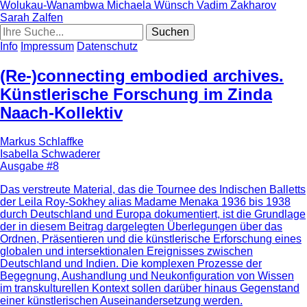
Wolukau-Wanambwa
Michaela Wünsch
Vadim Zakharov
Sarah Zalfen
Info
Impressum
Datenschutz
(Re-)connecting embodied archives.
Künstlerische Forschung im Zinda
Naach-Kollektiv
Markus Schlaffke
Isabella Schwaderer
Ausgabe #8
Das verstreute Material, das die Tournee des Indischen Balletts
der Leila Roy-Sokhey alias Madame Menaka 1936 bis 1938
durch Deutschland und Europa dokumentiert, ist die Grundlage
der in diesem Beitrag dargelegten Überlegungen über das
Ordnen, Präsentieren und die künstlerische Erforschung eines
globalen und intersektionalen Ereignisses zwischen
Deutschland und Indien. Die komplexen Prozesse der
Begegnung, Aushandlung und Neukonfiguration von Wissen
im transkulturellen Kontext sollen darüber hinaus Gegenstand
einer künstlerischen Auseinandersetzung werden.