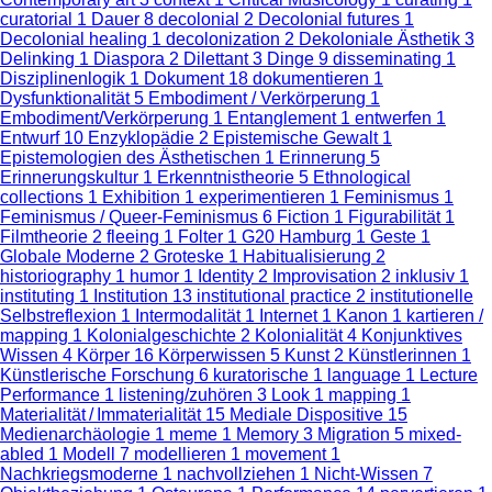
curatorial
1
Dauer
8
decolonial
2
Decolonial futures
1
Decolonial healing
1
decolonization
2
Dekoloniale Ästhetik
3
Delinking
1
Diaspora
2
Dilettant
3
Dinge
9
disseminating
1
Disziplinenlogik
1
Dokument
18
dokumentieren
1
Dysfunktionalität
5
Embodiment / Verkörperung
1
Embodiment/Verkörperung
1
Entanglement
1
entwerfen
1
Entwurf
10
Enzyklopädie
2
Epistemische Gewalt
1
Epistemologien des Ästhetischen
1
Erinnerung
5
Erinnerungskultur
1
Erkenntnistheorie
5
Ethnological
collections
1
Exhibition
1
experimentieren
1
Feminismus
1
Feminismus / Queer-Feminismus
6
Fiction
1
Figurabilität
1
Filmtheorie
2
fleeing
1
Folter
1
G20 Hamburg
1
Geste
1
Globale Moderne
2
Groteske
1
Habitualisierung
2
historiography
1
humor
1
Identity
2
Improvisation
2
inklusiv
1
instituting
1
Institution
13
institutional practice
2
institutionelle
Selbstreflexion
1
Intermodalität
1
Internet
1
Kanon
1
kartieren /
mapping
1
Kolonialgeschichte
2
Kolonialität
4
Konjunktives
Wissen
4
Körper
16
Körperwissen
5
Kunst
2
Künstlerinnen
1
Künstlerische Forschung
6
kuratorische
1
language
1
Lecture
Performance
1
listening/zuhören
3
Look
1
mapping
1
Materialität / Immaterialität
15
Mediale Dispositive
15
Medienarchäologie
1
meme
1
Memory
3
Migration
5
mixed-
abled
1
Modell
7
modellieren
1
movement
1
Nachkriegsmoderne
1
nachvollziehen
1
Nicht-Wissen
7