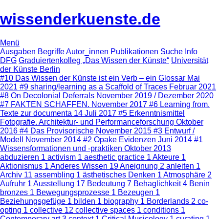
wissenderkuenste.de
Menü
Ausgaben
Begriffe
Autor_innen
Publikationen
Suche
Info
DFG
Graduiertenkolleg „Das Wissen der Künste“
Universität
der Künste Berlin
#10
Das Wissen der Künste ist ein Verb – ein Glossar
Mai
2021
#9
sharing/learning as a Scaffold of Traces
Februar 2021
#8
On Decolonial Deferrals
November 2019 / Dezember 2020
#7
FAKTEN SCHAFFEN.
November 2017
#6
Learning from.
Texte zur documenta 14
Juli 2017
#5
Erkenntnismittel
Fotografie. Architektur- und Performanceforschung
Oktober
2016
#4
Das Provisorische
November 2015
#3
Entwurf /
Modell
November 2014
#2
Opake Evidenzen
Juni 2014
#1
Wissensformationen und -praktiken
Oktober 2013
abduzieren
1
activism
1
aesthetic practice
1
Akteure
1
Aktionismus
1
Anderes Wissen
19
Aneignung
2
anleiten
1
Archiv
11
assembling
1
ästhetisches Denken
1
Atmosphäre
2
Aufruhr
1
Ausstellung
17
Bedeutung
7
Behaglichkeit
4
Benin
bronzes
1
Bewegungsprozesse
1
Bezeugen
1
Beziehungsgefüge
1
bilden
1
biography
1
Borderlands
2
co-
opting
1
collective
12
collective spaces
1
conditions
1
Contemporary art
3
context
1
Critical Musicology
1
curating
1