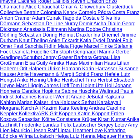
Imayna Caceres
Roger Caillois
Raven Chacon
Enzo
Chamacho
Alice Chauchat
Omar A. Chowdhury
Clusterduck
Collective
Beatriz Colomina
Kency Cornejo
Pêdra Costa
Franz
Anton Cramer
Adam Czirak
Tiago da Costa e Silva
Iris
Därmann
Sebastian De Line
Nuray Demir
Aïcha Diallo
Georg
Dickmann
Anastasia Dittmann
Martina Dobbe
Christina
Dörfling
Sebastian Döring
Helmut Draxler
Ina Driemel
Jimmie
Durham
Knut Ebeling
Anke Eckardt
Katja Eydel
Daniel Falb
Omer Fast
Sanchia Fidlin
Maja Figge
Marcel Finke
Stefanie
Fock
Daniela Fugellie
Christoph Gengnagel
Marina Gerber
Gradinger/Schubot
Jenny Graser
Barbara Gronau
Lisa
Großmann
Elsa Guily
Annika Haas
Maximilian Haas
Lilian
Haberer
Orit Halpern
Ulrike Hamann
Karin Harrasser
Susanne
Hauser
Antje Havemann & Margit Schild
Franz Hefele
Lutz
Hengst
Anke Hennig
Ulrike Hentschel
Timo Herbst
Elisabeth
Heyne
Marc Higgin
James Hoff
Tom Holert
Ute Holl
Johann
Honnens
Candice Hopkins
Sabine Huschka
Waltraud Paula
Indrist
Johannes Ismaiel-Wendt
Ariane Jeßulat
Rajkamal
Kahlon
Marian Kaiser
Irina Kaldrack
Serhat Karakayali
Morgana Karch
Ali Kazimi
Kara Keeling
Andrea Caroline
Keppler
KollektivARK
Grit Köppen
Katrin Köppert
Erden
Kosova
Sebastian Köthe
Constance Krüger
Kiran Kumar
Anika
Lachnitt
Friederike Landau
Felix Laubscher
Sergey Letov
Amy
Lien
Maurício Liesen
Ralf Liptau
Heather Love
Katharina
Lüdicke
Wilma Lukatsch
Helga Lutz
Hanna Magauer
Hanna