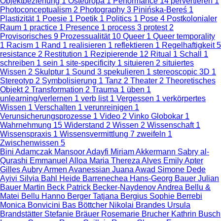
Objektbeziehung
1
Osteuropa
1
Performance
14
pervertieren
1
Photoconceptualism
2
Photography
3
Pinińska-Bereś
1
Plastizität
1
Poesie
1
Poetik
1
Politics
1
Pose
4
Postkolonialer
Raum
1
practice
1
Presence
1
process
3
protest
2
Provisorisches
9
Prozessualität
10
Queer
1
Queer temporality
1
Racism
1
Rand
1
realisieren
1
reflektieren
1
Regelhaftigkeit
5
resistance
2
Restitution
1
Rezipierende
12
Ritual
1
Schall
1
schreiben
1
sein
1
site-specificity
1
situieren
2
situiertes
Wissen
2
Skulptur
1
Sound
3
spekulieren
1
stereoscopic 3D
1
Stereotyp
2
Symbolisierung
1
Tanz
2
Theater
2
Theoretisches
Objekt
2
Transformation
2
Trauma
1
üben
1
unlearning/verlernen
1
verb list
1
Vergessen
1
verkörpertes
Wissen
1
Verschalten
1
verunreinigen
1
Verunsicherungsprozesse
1
Video
2
Vinko Globokar
1
Wahrnehmung
15
Widerstand
2
Wissen
2
Wissenschaft
1
Wissenspraxis
1
Wissensvermittlung
7
zweifeln
1
Zwischenwissen
5
Bini Adamczak
Mansoor Adayfi
Miriam Akkermann
Sabry al-
Qurashi
Emmanuel Alloa
Maria Thereza Alves
Emily Apter
Gilles Aubry
Armen Avanessian
Juana Awad
Simone Dede
Ayivi
Silvia Bahl
Heide Barrenechea
Hans-Georg Bauer
Julian
Bauer
Martin Beck
Patrick Becker-Naydenov
Andrea Bellu &
Matei Bellu
Hanno Berger
Tatjana Bergius
Sophie Berrebi
Monica Bonvicini
Bas Böttcher
Nikolai Brandes
Ursula
Brandstätter
Stefanie Bräuer
Rosemarie Brucher
Kathrin Busch