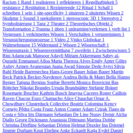
Racism
1
Rand
1
realisieren
1
reflektieren
1
Regelhaftigkeit
5
resistance
2
Restitution
1
Rezipierende
12
Ritual
1
Schall
1
schreiben
1
sein
1
site-specificity
1
situieren
2
situiertes Wissen
2
Skulptur
1
Sound
3
spekulieren
1
stereoscopic 3D
1
Stereotyp
2
Symbolisierung
1
Tanz
2
Theater
2
Theoretisches Objekt
2
Transformation
2
Trauma
1
üben
1
unlearning/verlernen
1
verb list
1
Vergessen
1
verkörpertes Wissen
1
Verschalten
1
verunreinigen
1
Verunsicherungsprozesse
1
Video
2
Vinko Globokar
1
Wahrnehmung
15
Widerstand
2
Wissen
2
Wissenschaft
1
Wissenspraxis
1
Wissensvermittlung
7
zweifeln
1
Zwischenwissen
5
Bini Adamczak
Mansoor Adayfi
Miriam Akkermann
Sabry al-
Qurashi
Emmanuel Alloa
Maria Thereza Alves
Emily Apter
Gilles
Aubry
Armen Avanessian
Juana Awad
Simone Dede Ayivi
Silvia
Bahl
Heide Barrenechea
Hans-Georg Bauer
Julian Bauer
Martin
Beck
Patrick Becker-Naydenov
Andrea Bellu & Matei Bellu
Hanno
Berger
Tatjana Bergius
Sophie Berrebi
Monica Bonvicini
Bas
Böttcher
Nikolai Brandes
Ursula Brandstätter
Stefanie Bräuer
Rosemarie Brucher
Kathrin Busch
Imayna Caceres
Roger Caillois
Raven Chacon
Enzo Chamacho
Alice Chauchat
Omar A.
Chowdhury
Clusterduck Collective
Beatriz Colomina
Kency
Cornejo
Pêdra Costa
Franz Anton Cramer
Adam Czirak
Tiago da
Costa e Silva
Iris Därmann
Sebastian De Line
Nuray Demir
Aïcha
Diallo
Georg Dickmann
Anastasia Dittmann
Martina Dobbe
Christina Dörfling
Sebastian Döring
Helmut Draxler
Ina Driemel
Jimmie Durham
Knut Ebeling
Anke Eckardt
Katja Eydel
Daniel