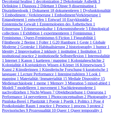
Decolonial healing
1
decolonization
2
Dekoloniale Ästhetik
3
Delinking
1
Diaspora
2
Dilettant
3
Dinge
9
disseminating
1
Disziplinenlogik
1
Dokument
18
dokumentieren
1
Dysfunktionalität
5
Embodiment / Verkörperung
1
Embodiment/Verkörperung
1
Entanglement
1
entwerfen
1
Entwurf
10
Enzyklopädie
2
Epistemische Gewalt
1
Epistemologien des Ästhetischen
1
Erinnerung
5
Erinnerungskultur
1
Erkenntnistheorie
5
Ethnological
collections
1
Exhibition
1
experimentieren
1
Feminismus
1
Feminismus / Queer-Feminismus
6
Fiction
1
Figurabilität
1
Filmtheorie
2
fleeing
1
Folter
1
G20 Hamburg
1
Geste
1
Globale
Moderne
2
Groteske
1
Habitualisierung
2
historiography
1
humor
1
Identity
2
Improvisation
2
inklusiv
1
instituting
1
Institution
13
institutional practice
2
institutionelle Selbstreflexion
1
Intermodalität
1
Internet
1
Kanon
1
kartieren / mapping
1
Kolonialgeschichte
2
Kolonialität
4
Konjunktives Wissen
4
Körper
16
Körperwissen
5
Kunst
2
Künstlerinnen
1
Künstlerische Forschung
6
kuratorische
1
language
1
Lecture Performance
1
listening/zuhören
3
Look
1
mapping
1
Materialität / Immaterialität
15
Mediale Dispositive
15
Medienarchäologie
1
meme
1
Memory
3
Migration
5
mixed-abled
1
Modell
7
modellieren
1
movement
1
Nachkriegsmoderne
1
nachvollziehen
1
Nicht-Wissen
7
Objektbeziehung
1
Osteuropa
1
Performance
14
pervertieren
1
Photoconceptualism
2
Photography
3
Pinińska-Bereś
1
Plastizität
1
Poesie
1
Poetik
1
Politics
1
Pose
4
Postkolonialer Raum
1
practice
1
Presence
1
process
3
protest
2
Provisorisches
9
Prozessualität
10
Queer
1
Queer temporality
1