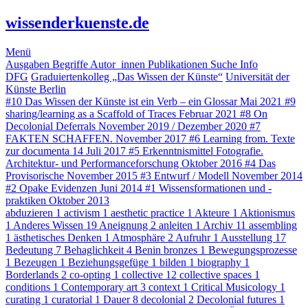
wissenderkuenste.de
Menü
Ausgaben
Begriffe
Autor_innen
Publikationen
Suche
Info
DFG
Graduiertenkolleg „Das Wissen der Künste“
Universität der
Künste Berlin
#10
Das Wissen der Künste ist ein Verb – ein Glossar
Mai 2021
#9
sharing/learning as a Scaffold of Traces
Februar 2021
#8
On
Decolonial Deferrals
November 2019 / Dezember 2020
#7
FAKTEN SCHAFFEN.
November 2017
#6
Learning from. Texte
zur documenta 14
Juli 2017
#5
Erkenntnismittel Fotografie.
Architektur- und Performanceforschung
Oktober 2016
#4
Das
Provisorische
November 2015
#3
Entwurf / Modell
November 2014
#2
Opake Evidenzen
Juni 2014
#1
Wissensformationen und -
praktiken
Oktober 2013
abduzieren
1
activism
1
aesthetic practice
1
Akteure
1
Aktionismus
1
Anderes Wissen
19
Aneignung
2
anleiten
1
Archiv
11
assembling
1
ästhetisches Denken
1
Atmosphäre
2
Aufruhr
1
Ausstellung
17
Bedeutung
7
Behaglichkeit
4
Benin bronzes
1
Bewegungsprozesse
1
Bezeugen
1
Beziehungsgefüge
1
bilden
1
biography
1
Borderlands
2
co-opting
1
collective
12
collective spaces
1
conditions
1
Contemporary art
3
context
1
Critical Musicology
1
curating
1
curatorial
1
Dauer
8
decolonial
2
Decolonial futures
1