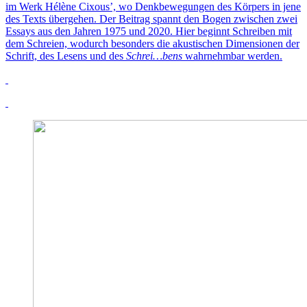
im Werk Hélène Cixous’, wo Denkbewegungen des Körpers in jene
des Texts übergehen. Der Beitrag spannt den Bogen zwischen zwei
Essays aus den Jahren 1975 und 2020. Hier beginnt Schreiben mit
dem Schreien, wodurch besonders die akustischen Dimensionen der
Schrift, des Lesens und des
Schrei…bens
wahrnehmbar werden.