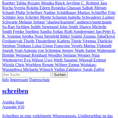
Raether
Tabita Rezaire
Monika Rinck
Jayrôme C. Robinet
Jara
Rocha
Svenja Rokitta
Eileen Rositzka
Ghassan Salhab
Mirjam
Schaub
Philip Scheffner
Nadine Schildhauer
Markus Schlaffke
Fritz
Schlüter
Jens Schröter
Moritz Schumm
Isabella Schwaderer
Ludger
Schwarte
Melanie Sehgal
“sharing/learning” audience/participants
Su-Ran Sichling
Judith Siegmund
John Smith
Shawn Michelle
Smith
Femke Snelting
Sandra Soltau
Ruth Sonderegger
Jan-Peter E.
R. Sonntag
Spolka
Nora Sternfeld
Ildikó Szántó
Zuzana Tabačková
Ferdiansyah Thajib
Theaterlinge
Kathrin Thiele
Virginia Thielicke
Stephan Trinkaus
Luisa Ungar
Françoise Vergès
Marina Vishmidt
Joseph Vogl
Antonia von Schöning
Jeremy Wade
Sarine Waltenspül
Brigitte Weingart
Reinhard Wendler
Stefanie Wenner
Nina
Wiedemeyer
Eva Wilson
Uwe Wirth
Susanne Witzgall
Erdmut
Wizisla
Chris Woebken
Renate Wöhrer
Emma Wolukau-
Wanambwa
Michaela Wünsch
Vadim Zakharov
Sarah Zalfen
Info
Impressum
Datenschutz
schreiben
Annika Haas
Ausgabe #10
Schreiben ist eine verkörperte Wissenspraxis. Unübersehbar ist das