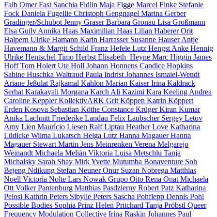
Falb
Omer Fast
Sanchia Fidlin
Maja Figge
Marcel Finke
Stefanie
Fock
Daniela Fugellie
Christoph Gengnagel
Marina Gerber
Gradinger/Schubot
Jenny Graser
Barbara Gronau
Lisa Großmann
Elsa Guily
Annika Haas
Maximilian Haas
Lilian Haberer
Orit
Halpern
Ulrike Hamann
Karin Harrasser
Susanne Hauser
Antje
Havemann & Margit Schild
Franz Hefele
Lutz Hengst
Anke Hennig
Ulrike Hentschel
Timo Herbst
Elisabeth Heyne
Marc Higgin
James
Hoff
Tom Holert
Ute Holl
Johann Honnens
Candice Hopkins
Sabine Huschka
Waltraud Paula Indrist
Johannes Ismaiel-Wendt
Ariane Jeßulat
Rajkamal Kahlon
Marian Kaiser
Irina Kaldrack
Serhat Karakayali
Morgana Karch
Ali Kazimi
Kara Keeling
Andrea
Caroline Keppler
KollektivARK
Grit Köppen
Katrin Köppert
Erden Kosova
Sebastian Köthe
Constance Krüger
Kiran Kumar
Anika Lachnitt
Friederike Landau
Felix Laubscher
Sergey Letov
Amy Lien
Maurício Liesen
Ralf Liptau
Heather Love
Katharina
Lüdicke
Wilma Lukatsch
Helga Lutz
Hanna Magauer
Hanna
Magauer
Stewart Martin
Jens Meinrenken
Verena Melgarejo
Weinandt
Michaela Melián
Viktoria Luisa Metschlu
Tanja
Michalsky
Sarah Shay Mirk
Yvette Mutumba
Bonaventure Soh
Bejeng Ndikung
Stefan Neuner
Onur Suzan Nobrega
Matthias
Noell
Victoria Nolte
Lars Nowak
Grupo Oito
Rena Onat
Michaela
Ott
Volker Pantenburg
Matthias Pasdzierny
Robert Patz
Katharina
Pelosi
Kathrin Peters
Sibylle Peters
Sascha Pohflepp
Dennis Pohl
Possible Bodies
Sophia Prinz
Helen Pritchard
Tanja Pröbstl
Queer
Frequency Modulation Collective
Irina Raskin
Johannes Paul